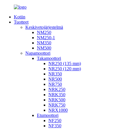
Kotiin
Tuotteet
Keskivetojärjestelmä
NM250
NM250-1
NM350
NM500
Napamoottori
Takamoottori
NR250 (135 mm)
NR250 (120 mm)
NR350
NR500
NR750
NRK250
NRK350
NRK500
NRK750
NRX1000
Etumoottori
NF250
NF350