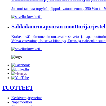
Jos omistat maastopyörän, lippulaivatuotteemme, 350 W:n tai 
Sähkökuormapyörän moottorijärjeste
Korkean vääntömomentin omaavat keskiveto- ja napamoottorimme s
Vahva vetovoima, Joustava kiinnitys, Eteen- ja taaksepäin suun
TUOTTEET
Keskivetojärjestelmä
Napamoottori