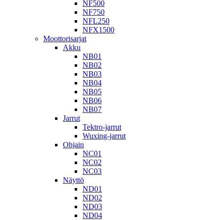
NF500
NF750
NFL250
NFX1500
Moottorisarjat
Akku
NB01
NB02
NB03
NB04
NB05
NB06
NB07
Jarrut
Tektro-jarrut
Wuxing-jarrut
Ohjain
NC01
NC02
NC03
Näyttö
ND01
ND02
ND03
ND04