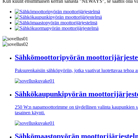
Kun kuulit ensimmäisen kerran sanasta "NEWAYS", se saattoi olla vain
Sähkömoottoripyörän moottorijärjest
Paksurenkaisiin sähköpyöriin, jotka vaativat luotettavaa tehoa
Sähkökaupunkipyörän moottorijärjes
250 W:n napamoottorimme on täydellinen valinta kaupunkien säh
tasainen käynti.
Sähkömaastopyörän moottorijärjestel