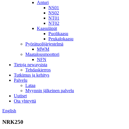
Anturi
NS01
NS02
NT01
NT02
Kaasuläpät
Puolikaasu
Peukalokaasu
Pyörätuolijärjestelmä
MWM
Maatalousmoottori
NFN
Tietoja newaysista
Tehdaskierros
Tutkimus ja kehitys
Palvelu
Lataa
Myynnin jälkeinen palvelu
Uutiset
Ota yhteyttä
English
NRK250