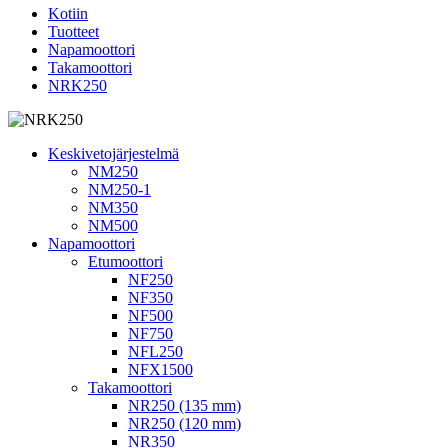
Kotiin
Tuotteet
Napamoottori
Takamoottori
NRK250
Keskivetojärjestelmä
NM250
NM250-1
NM350
NM500
Napamoottori
Etumoottori
NF250
NF350
NF500
NF750
NFL250
NFX1500
Takamoottori
NR250 (135 mm)
NR250 (120 mm)
NR350