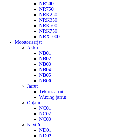
NR500
NR750
NRK250
NRK350
NRK500
NRK750
NRX1000
Moottorisarjat
Akku
NB01
NB02
NB03
NB04
NB05
NB06
Jarrut
Tektro-jarrut
Wuxing-jarrut
Ohjain
NC01
NC02
NC03
Näyttö
ND01
ND02