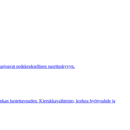
tarjoavat poikkeuksellisen suorituskyvyn.
nkan luotettavuuden. Kierukkavaihteisto, korkea hyötysuhde ja