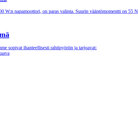
500 W:n napamoottori, on paras valinta. Suurin vääntömomentti on 55 N
lmä
opivat ihanteellisesti rahtipyöriin ja tarjoavat:
taava