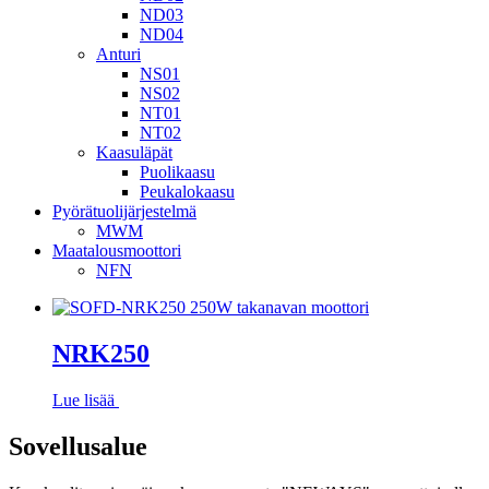
ND03
ND04
Anturi
NS01
NS02
NT01
NT02
Kaasuläpät
Puolikaasu
Peukalokaasu
Pyörätuolijärjestelmä
MWM
Maatalousmoottori
NFN
NRK250
Lue lisää
Sovellusalue