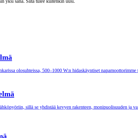
 yksi sana. Siitä tulee kuitenkin uusi.
elmä
 ankarissa olosuhteissa, 500–1000 W:n hidaskäyntiset napamoottorimme 
telmä
köpyöriin, sillä se yhdistää kevyen rakenteen, monipuolisuuden ja va
mä